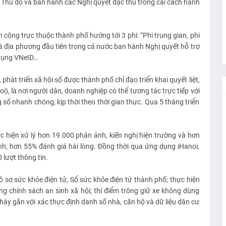
t Thủ đô và ban hành các Nghị quyết đặc thù trong cải cách hành
công trực thuộc thành phố hướng tới 3 phi: “Phi trung gian, phi
 là địa phương đầu tiên trong cả nước ban hành Nghị quyết hỗ trợ
 dụng VNeID…
át triển xã hội số được thành phố chỉ đạo triển khai quyết liệt,
), là nơi người dân, doanh nghiệp có thể tương tác trực tiếp với
số nhanh chóng, kịp thời theo thời gian thực. Qua 5 tháng triển
c hiện xử lý hơn 19.000 phản ánh, kiến nghị hiện trường và hơn
nh, hơn 55% đánh giá hài lòng. Đồng thời qua ứng dụng iHanoi,
lượt thông tin.
ồ sơ sức khỏe điện tử, Sổ sức khỏe điện tử thành phố; thực hiện
ng chính sách an sinh xã hội; thí điểm trông giữ xe không dùng
cháy gắn với xác thực định danh số nhà, căn hộ và dữ liệu dân cư