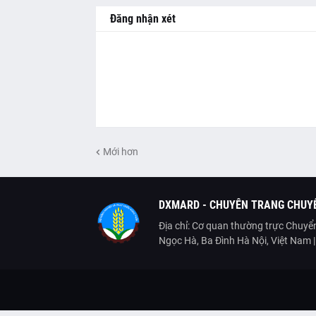
Đăng nhận xét
Mới hơn
DXMARD - CHUYÊN TRANG CHUYỂ
Địa chỉ: Cơ quan thường trực Chuyển
Ngọc Hà, Ba Đình Hà Nội, Việt Nam 