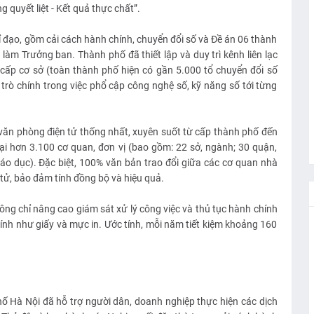
 quyết liệt - Kết quả thực chất”.
 đạo, gồm cải cách hành chính, chuyển đổi số và Đề án 06 thành
àm Trưởng ban. Thành phố đã thiết lập và duy trì kênh liên lạc
cấp cơ sở (toàn thành phố hiện có gần 5.000 tổ chuyển đổi số
trò chính trong việc phổ cập công nghệ số, kỹ năng số tới từng
văn phòng điện tử thống nhất, xuyên suốt từ cấp thành phố đến
tại hơn 3.100 cơ quan, đơn vị (bao gồm: 22 sở, ngành; 30 quận,
giáo dục). Đặc biệt, 100% văn bản trao đổi giữa các cơ quan nhà
tử, bảo đảm tính đồng bộ và hiệu quả.
hông chỉ nâng cao giám sát xử lý công việc và thủ tục hành chính
hính như giấy và mực in. Ước tính, mỗi năm tiết kiệm khoảng 160
hố Hà Nội đã hỗ trợ người dân, doanh nghiệp thực hiện các dịch