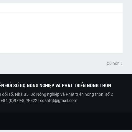
Cũ hơn
N ĐỔI SỐ BỘ NÔNG NGHIỆP VÀ PHÁT TRIỂN NÔNG THÔN
 đổi số. Nhà B5, Bộ Nông nghiệp và Phát triển nông thôn, số 2
| +84 (0)979-829-822 | cdshtqt@gmail.com