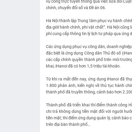
vụ công trực tuyến thông qua việc sửa đổi Luậ
chính, chuyển đổi số và Đề án 06.
Hà Nội thành lập Trung tâm phục vụ hành chính 
địa giới hành chính, phi vật chất”. Hà Nội cũng
phí cung cấp thông tin lý lịch tư pháp qua ứng
Các ứng dụng phục vụ công dân, doanh nghiệp, ph
đặc biệt là ứng dụng Công dân Thủ đô số (iHanoi
các cấp chính quyền thành phố trên môi trường 
khai, iHanoi đã có hơn 1,5 triệu tài khoản.
Từ khi ra mắt đến nay, ứng dụng iHanoi đã thự
1.800 phản ánh, kiến nghị về thủ tục hành chí
thành phố đã truyền thông, cảnh báo hơn 2.200 
Thành phố đã triển khai thí điểm thành công H
chi trả không dùng tiền mặt đối với người hưở
tiền mặt; thí điểm ứng dụng quản lý, cảnh báo 
trên địa bàn thành phố…