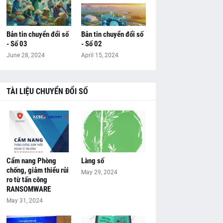
Bản tin chuyển đổi số
Bản tin chuyển đổi số
- Số 03
- Số 02
June 28, 2024
April 15, 2024
TÀI LIỆU CHUYỂN ĐỔI SỐ
Cẩm nang Phòng
Làng số
chống, giảm thiểu rủi
May 29, 2024
ro từ tấn công
RANSOMWARE
May 31, 2024