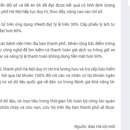
yển đổi số và Đề án 06 đã đạt được kết quả có tính định lượng
 Hà Nội tiếp tục duy trì, thúc đẩy, nâng cao các chỉ số.
 tử trên ứng dụng VNeID đạt tỷ lệ trên 30%. Cấp phiếu lý lịch tư
đạt hơn 80%.
các bệnh viện trên địa bàn thành phố. Nhân rộng bãi, điểm trông
 công nghệ để tìm kiếm và thanh toán giá dịch vụ trông giữ xe
ác và nâng tỷ lệ thanh toán không dùng tiền mặt hơn 90%.
, thành phố Hà Nội duy trì chi trả lương hưu và trợ cấp bảo hiểm
xã hội qua tài khoản 100% đối với các cá nhân có tài khoản ngân
 cơ sở dữ liệu quốc gia về dân cư trong đánh giá khả năng tín
dữ liệu, và mục tiêu trong thời gian tới, toàn bộ công tác quản
, chữa cháy và cứu nạn, cứu hộ trên địa bàn thành phố sẽ được
Nguồn: Báo Hà nội mới