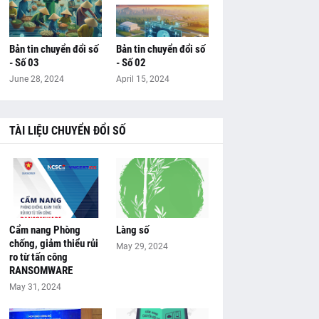
Bản tin chuyển đổi số
Bản tin chuyển đổi số
- Số 03
- Số 02
June 28, 2024
April 15, 2024
TÀI LIỆU CHUYỂN ĐỔI SỐ
Cẩm nang Phòng
Làng số
chống, giảm thiểu rủi
May 29, 2024
ro từ tấn công
RANSOMWARE
May 31, 2024