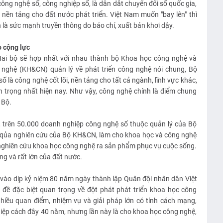
công nghệ số, công nghiệp số, là dẫn dắt chuyển đổi số quốc gia,
nền tảng cho đất nước phát triển. Việt Nam muốn "bay lên" thì
 là sức mạnh truyền thông do báo chí, xuất bản khơi dậy.
 cộng lực
Hai bộ sẽ hợp nhất với nhau thành bộ Khoa học công nghệ và
 nghệ (KH&CN) quản lý về phát triển công nghệ nói chung, Bộ
 là công nghệ cốt lõi, nền tảng cho tất cả ngành, lĩnh vực khác,
 trọng nhất hiện nay. Như vậy, công nghệ chính là điểm chung
 Bộ.
, trên 50.000 doanh nghiệp công nghệ số thuộc quản lý của Bộ
t qủa nghiên cứu của Bộ KH&CN, làm cho khoa học và công nghệ
nghiên cứu khoa học công nghệ ra sản phẩm phục vụ cuộc sống.
g và rất lớn của đất nước.
 vào dịp kỷ niệm 80 năm ngày thành lập Quân đội nhân dân Việt
đề đặc biệt quan trọng về đột phát phát triển khoa học công
nhiều quan điểm, nhiệm vụ và giải pháp lớn có tính cách mạng,
iệp cách đây 40 năm, nhưng lần này là cho khoa học công nghệ,