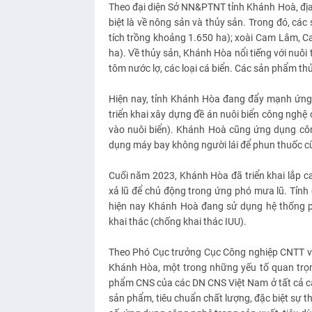
Theo đại diện Sở NN&PTNT tỉnh Khánh Hoà, địa
biệt là về nông sản và thủy sản. Trong đó, cá
tích trồng khoảng 1.650 ha); xoài Cam Lâm, C
ha). Về thủy sản, Khánh Hòa nổi tiếng với nuôi 
tôm nước lợ, các loại cá biển. Các sản phẩm th
Hiện nay, tỉnh Khánh Hòa đang đẩy mạnh ứng
triển khai xây dựng đề án nuôi biển công nghệ
vào nuôi biển). Khánh Hoà cũng ứng dụng công n
dụng máy bay không người lái để phun thuốc cu
Cuối năm 2023, Khánh Hòa đã triển khai lắp 
xả lũ để chủ động trong ứng phó mưa lũ. Tỉnh 
hiện nay Khánh Hoà đang sử dụng hệ thống p
khai thác (chống khai thác IUU).
Theo Phó Cục trưởng Cục Công nghiệp CNTT và T
Khánh Hòa, một trong những yếu tố quan trọ
phẩm CNS của các DN CNS Việt Nam ở tất cả các
sản phẩm, tiêu chuẩn chất lượng, đặc biệt sự t