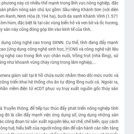
 phương này có nhiều thế mạnh trong lĩnh vực nông nghiệp, đặc
c sản phẩm nông sản chủ lực gồm: Sầu riêng Khánh Sơn (với diện
am Ranh, Ninh Hòa (8.194 ha), bưởi da xanh Khánh Vĩnh (1.571
tôm hùm, đặc biệt là tại các vùng biển hở và ven bờ và ốc hương,
ủy sản này cũng đóng góp lớn vào kinh tế của tỉnh.
 dụng công nghệ cao trong SXNN. Cụ thể, tỉnh đang đẩy mạnh
 cao (ứng dụng công nghệ sinh học, CNS và công nghệ vật liệu
ghệ cao trong lĩnh vực chăn nuôi, trồng trọt (nhà lồng), sử
̃ng như khoanh vùng cháy rừng trong lâm nghiệp,...
camera giám sát tại 8 hồ chứa nước nhằm theo dõi mức nước và
cũng triển khai hệ thống cho ăn tự động lồng nuôi cá. Ngoài ra,
hần mềm điện tử eCDT phục vụ truy xuất nguồn gốc thủy sản
ruyền thông, để tiếp tục thúc đẩy phát triển nông nghiệp tỉnh
ng đó là cần đẩy mạnh việc ứng dụng số, ứng dụng những sản
 công đoạn từ sản xuất nguyên liệu, sơ chế, chế biến, quy cách
hông tuệ, hiểu biết của người nông dân để vận hành các nền tảng