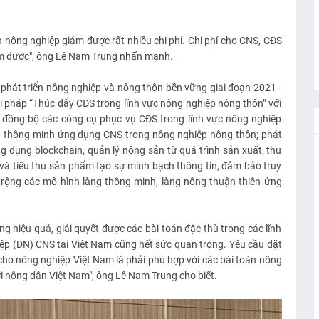
 nông nghiệp giảm được rất nhiều chi phí. Chi phí cho CNS, CĐS
kiệm được", ông Lê Nam Trung nhấn mạnh.
phát triển nông nghiệp và nông thôn bền vững giai đoạn 2021 -
i pháp “Thúc đẩy CĐS trong lĩnh vực nông nghiệp nông thôn” với
 đồng bộ các công cụ phục vụ CĐS trong lĩnh vực nông nghiệp
ệp thông minh ứng dụng CNS trong nông nghiệp nông thôn; phát
g dụng blockchain, quản lý nông sản từ quá trình sản xuất, thu
 và tiêu thụ sản phẩm tạo sự minh bạch thông tin, đảm bảo truy
rộng các mô hình làng thông minh, làng nông thuận thiên ứng
g hiệu quả, giải quyết được các bài toán đặc thù trong các lĩnh
iệp (DN) CNS tại Việt Nam cũng hết sức quan trọng. Yêu cầu đặt
 cho nông nghiệp Việt Nam là phải phù hợp với các bài toán nông
i nông dân Việt Nam", ông Lê Nam Trung cho biết.