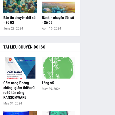
Bản tin chuyển đổi số
Bản tin chuyển đổi số
- Số 03
- Số 02
June 28, 2024
April 15, 2024
TÀI LIỆU CHUYỂN ĐỔI SỐ
Cẩm nang Phòng
Làng số
chống, giảm thiểu rủi
May 29, 2024
ro từ tấn công
RANSOMWARE
May 31, 2024