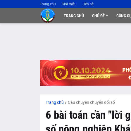
Trang chủ
Giới thiệu
Liên hệ
TRANG CHỦ
CHỦ ĐỀ
CÔNG C
Trang chủ
Câu chuyện chuyển đổi số
6 bài toán cần "lời g
số nông nghiệp Kh