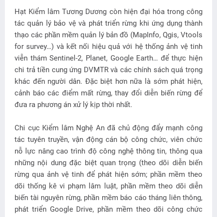
Hạt Kiểm lâm Tương Dương còn hiện đại hóa trong công
tác quản lý bảo vệ và phát triển rừng khi ứng dụng thành
thạo các phần mềm quản lý bản đồ (MapInfo, Qgis, Vtools
for survey…) và kết nối hiệu quả với hệ thống ảnh vệ tinh
viễn thám Sentinel-2, Planet, Google Earth… để thực hiện
chi trả tiền cung ứng DVMTR và các chính sách quá trọng
khác đến người dân. Đặc biệt hơn nữa là sớm phát hiện,
cảnh báo các điểm mất rừng, thay đổi diễn biến rừng để
đưa ra phương án xử lý kịp thời nhất.
Chi cục Kiểm lâm Nghệ An đã chủ động đẩy mạnh công
tác tuyên truyền, vận động cán bộ công chức, viên chức
nỗ lực nâng cao trình độ công nghệ thông tin, thông qua
những nội dung đặc biệt quan trọng (theo dõi diễn biến
rừng qua ảnh vệ tinh để phát hiện sớm; phần mềm theo
dõi thống kê vi phạm lâm luật, phần mềm theo dõi diễn
biến tài nguyên rừng, phần mềm báo cáo tháng liên thông,
phát triển Google Drive, phần mềm theo dõi công chức