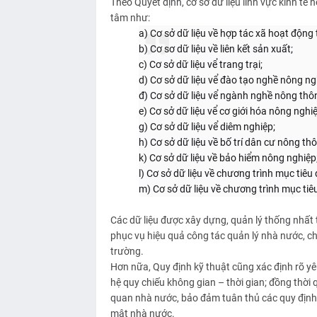
Theo Quyết định, cơ sở dữ liệu lĩnh vực kinh tế
tâm như:
a) Cơ sở dữ liệu về hợp tác xã hoạt động 
b) Cơ sơ dữ liệu về liên kết sản xuất;
c) Cơ sở dữ liệu vể trang trại;
d) Cơ sở dữ liệu vể đào tạo nghề nông ng
đ) Cơ sở dữ liệu vể ngành nghề nông thôn
e) Cơ sở dữ liệu vể cơ giới hóa nông nghi
g) Cơ sở dữ liệu vể diêm nghiệp;
h) Cơ sở dữ liệu về bố trí dân cư nông thô
k) Cơ sở dữ liệu về bảo hiểm nông nghiệp
l) Cơ sở dữ liệu về chương trình mục tiê
m) Cơ sở dữ liệu về chương trình mục ti
Các dữ liệu được xây dựng, quản lý thống nhất
phục vụ hiệu quả công tác quản lý nhà nước, c
trường.
Hơn nữa, Quy định kỹ thuật cũng xác định rõ yêu
hệ quy chiếu không gian – thời gian; đồng thời q
quan nhà nước, bảo đảm tuân thủ các quy định c
mật nhà nước.