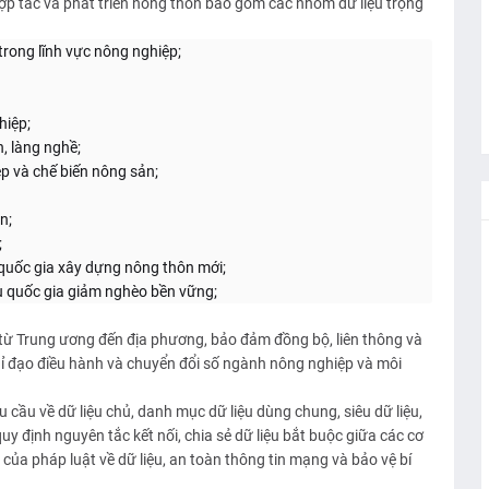
 hợp tác và phát triển nông thôn bao gồm các nhóm dữ liệu trọng
trong lĩnh vực nông nghiệp;
hiệp;
, làng nghề;
ệp và chế biến nông sản;
n;
;
u quốc gia xây dựng nông thôn mới;
êu quốc gia giảm nghèo bền vững;
 từ Trung ương đến địa phương, bảo đảm đồng bộ, liên thông và
hỉ đạo điều hành và chuyển đổi số ngành nông nghiệp và môi
 cầu về dữ liệu chủ, danh mục dữ liệu dùng chung, siêu dữ liệu,
uy định nguyên tắc kết nối, chia sẻ dữ liệu bắt buộc giữa các cơ
ủa pháp luật về dữ liệu, an toàn thông tin mạng và bảo vệ bí