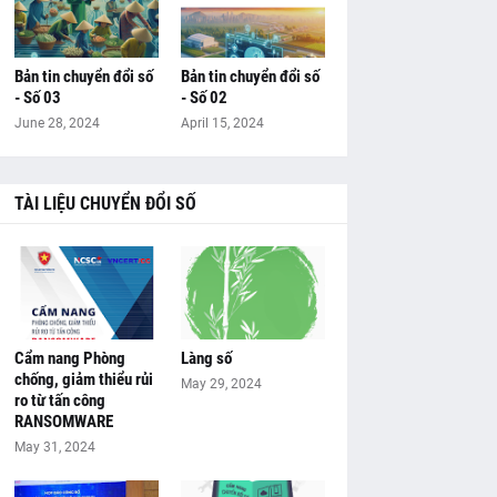
Bản tin chuyển đổi số
Bản tin chuyển đổi số
- Số 03
- Số 02
June 28, 2024
April 15, 2024
TÀI LIỆU CHUYỂN ĐỔI SỐ
Cẩm nang Phòng
Làng số
chống, giảm thiểu rủi
May 29, 2024
ro từ tấn công
RANSOMWARE
May 31, 2024