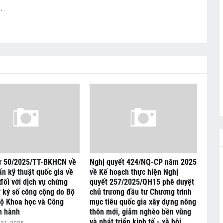
.
ư 50/2025/TT-BKHCN về
Nghị quyết 424/NQ-CP năm 2025
n kỹ thuật quốc gia về
về Kế hoạch thực hiện Nghị
đối với dịch vụ chứng
quyết 257/2025/QH15 phê duyệt
 ký số công cộng do Bộ
chủ trương đầu tư Chương trình
Bộ Khoa học và Công
mục tiêu quốc gia xây dựng nông
n hành
thôn mới, giảm nghèo bền vũng
và phát triển kinh tế - xã hội