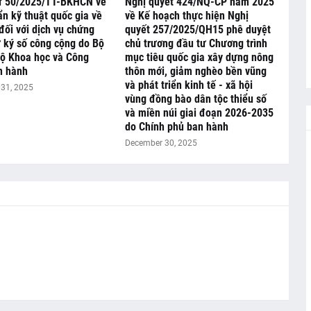
ư 50/2025/TT-BKHCN về
Nghị quyết 424/NQ-CP năm 2025
n kỹ thuật quốc gia về
về Kế hoạch thực hiện Nghị
đối với dịch vụ chứng
quyết 257/2025/QH15 phê duyệt
 ký số công cộng do Bộ
chủ trương đầu tư Chương trình
Bộ Khoa học và Công
mục tiêu quốc gia xây dựng nông
n hành
thôn mới, giảm nghèo bền vũng
và phát triển kinh tế - xã hội
31, 2025
vùng đồng bào dân tộc thiểu số
và miền núi giai đoạn 2026-2035
do Chính phủ ban hành
December 30, 2025