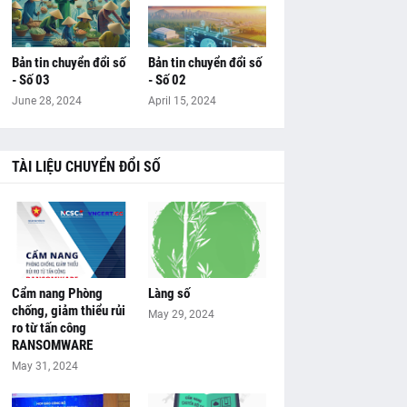
Bản tin chuyển đổi số
Bản tin chuyển đổi số
- Số 03
- Số 02
June 28, 2024
April 15, 2024
TÀI LIỆU CHUYỂN ĐỔI SỐ
Cẩm nang Phòng
Làng số
chống, giảm thiểu rủi
May 29, 2024
ro từ tấn công
RANSOMWARE
May 31, 2024