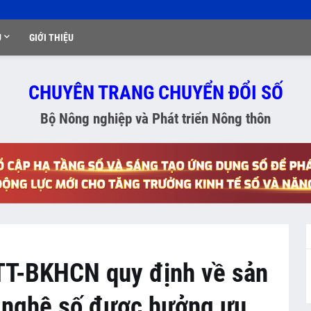
Ụ
GIỚI THIỆU
CHUYÊN TRANG CHUYỂN ĐỔI SỐ
Bộ Nông nghiệp và Phát triển Nông thôn
TT-BKHCN quy định về sản
 nghệ số được hưởng ưu