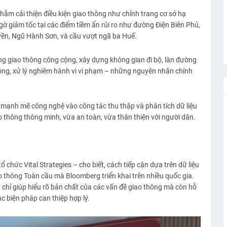
ằm cải thiện điều kiện giao thông như chỉnh trang cơ sở hạ
 gờ giảm tốc tại các điểm tiềm ẩn rủi ro như đường Điện Biên Phủ,
n, Ngũ Hành Sơn, và cầu vượt ngã ba Huế.
ng giao thông công cộng, xây dựng không gian đi bộ, làn đường
hông, xử lý nghiêm hành vi vi phạm – những nguyên nhân chính
 mạnh mẽ công nghệ vào công tác thu thập và phân tích dữ liệu
 thông thông minh, vừa an toàn, vừa thân thiện với người dân.
 chức Vital Strategies – cho biết, cách tiếp cận dựa trên dữ liệu
ao thông Toàn cầu mà Bloomberg triển khai trên nhiều quốc gia.
g chỉ giúp hiểu rõ bản chất của các vấn đề giao thông mà còn hỗ
các biện pháp can thiệp hợp lý.