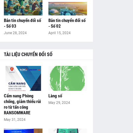
Bản tin chuyển đổi số
Bản tin chuyển đổi số
- Số 03
- Số 02
June 28, 2024
April 15, 2024
TÀI LIỆU CHUYỂN ĐỔI SỐ
Cẩm nang Phòng
Làng số
chống, giảm thiểu rủi
May 29, 2024
ro từ tấn công
RANSOMWARE
May 31, 2024