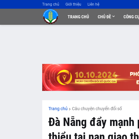
Trang chủ
Giới thiệu
Liên hệ
TRANG CHỦ
CHỦ ĐỀ
CÔNG C
Trang chủ
Câu chuyện chuyển đổi số
Đà Nẵng đẩy mạnh p
thiểu tai nạn giao t