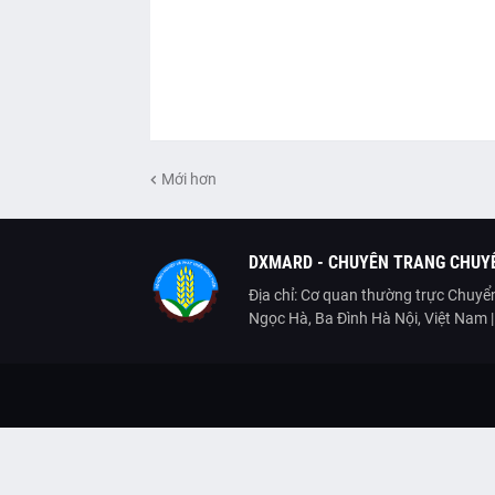
Mới hơn
DXMARD - CHUYÊN TRANG CHUYỂ
Địa chỉ: Cơ quan thường trực Chuyển
Ngọc Hà, Ba Đình Hà Nội, Việt Nam 