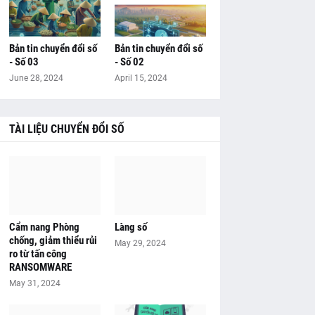
Bản tin chuyển đổi số
Bản tin chuyển đổi số
- Số 03
- Số 02
June 28, 2024
April 15, 2024
TÀI LIỆU CHUYỂN ĐỔI SỐ
Cẩm nang Phòng
Làng số
chống, giảm thiểu rủi
May 29, 2024
ro từ tấn công
RANSOMWARE
May 31, 2024