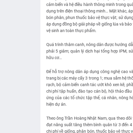
cảm biến và hệ điều hành thông minh trong quả
dụng trên điện thoại thông minh… Mặt khác, áp
bón phân, phun thuốc bảo vệ thực vật; sử dụng
áp dụng đồng bộ giải pháp về giống lúa và bảo
vệ sinh an toàn thực phẩm.
Quá trình thâm canh, nông dân được hướng dẫn á
phải 5 giảm; quản lý dịch hại tổng hợp IPM, 
hữu cơ…
Để hỗ trợ nông dân áp dụng công nghệ cao và
trang bị các máy cấy 3 trong 1; mua sắm hệ th
rạch, bộ cảm biến canh tác ướt khô xen kẽ, ph
chi phí tập huấn, đào tạo cán bộ, hội thảo đầ
ứng của các tổ chức tập thể, cá nhân, nông h
hiện dự án.
Theo ông Trần Hoàng Nhật Nam, qua theo dõi v
đạt năng suất tăng thêm bình quân từ 3 đến 4 
chi phí về giống, phân bón, thuốc bảo vệ thực