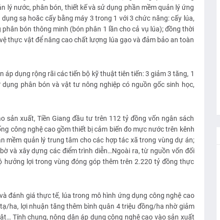
n lý nước, phân bón, thiết kế và sử dụng phần mềm quản lý ứng
 dụng sạ hoăc cấy bằng máy 3 trong 1 với 3 chức năng: cấy lúa,
 phân bón thông minh (bón phân 1 lần cho cả vụ lúa); đồng thời
 vệ thực vật để nâng cao chất lượng lúa gạo và đảm bảo an toàn
p dụng rộng rãi các tiến bộ kỹ thuật tiên tiến: 3 giảm 3 tăng, 1
sử dụng phân bón và vật tư nông nghiệp có nguồn gốc sinh học,
o sản xuất, Tiền Giang đầu tư trên 112 tỷ đồng vốn ngân sách
ống công nghệ cao gồm thiết bị cảm biến đo mực nước trên kênh
ần mềm quản lý trung tâm cho các hợp tác xã trong vùng dự án;
u bờ và xây dựng các điểm trình diễn…Ngoài ra, từ nguồn vốn đối
ộ hưởng lợi trong vùng đóng góp thêm trên 2.220 tỷ đồng thực
à đánh giá thực tế, lúa trong mô hình ứng dụng công nghệ cao
tạ/ha, lợi nhuận tăng thêm bình quân 4 triệu đồng/ha nhờ giảm
 vật… Tính chung, nông dân áp dụng công nghệ cao vào sản xuất