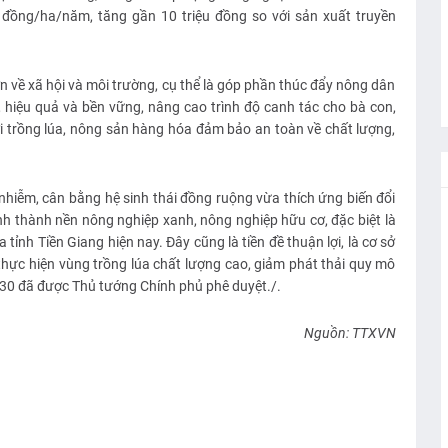
u đồng/ha/năm, tăng gần 10 triệu đồng so với sản xuất truyền
n về xã hội và môi trường, cụ thể là góp phần thúc đẩy nông dân
, hiệu quả và bền vững, nâng cao trình độ canh tác cho bà con,
 trồng lúa, nông sản hàng hóa đảm bảo an toàn về chất lượng,
hiễm, cân bằng hệ sinh thái đồng ruộng vừa thích ứng biến đổi
ình thành nền nông nghiệp xanh, nông nghiệp hữu cơ, đặc biệt là
tỉnh Tiền Giang hiện nay. Đây cũng là tiền đề thuận lợi, là cơ sở
i thực hiện vùng trồng lúa chất lượng cao, giảm phát thải quy mô
030 đã được Thủ tướng Chính phủ phê duyệt./.
Nguồn: TTXVN