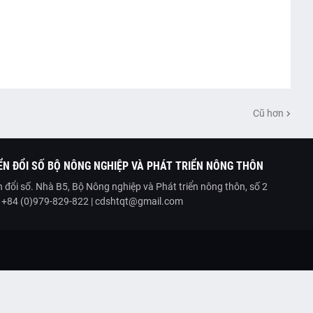
Cũ hơn
N ĐỔI SỐ BỘ NÔNG NGHIỆP VÀ PHÁT TRIỂN NÔNG THÔN
 đổi số. Nhà B5, Bộ Nông nghiệp và Phát triển nông thôn, số 2
| +84 (0)979-829-822 | cdshtqt@gmail.com