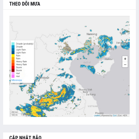
THEO DÕI MƯA
CẬP NHẬT BÃO