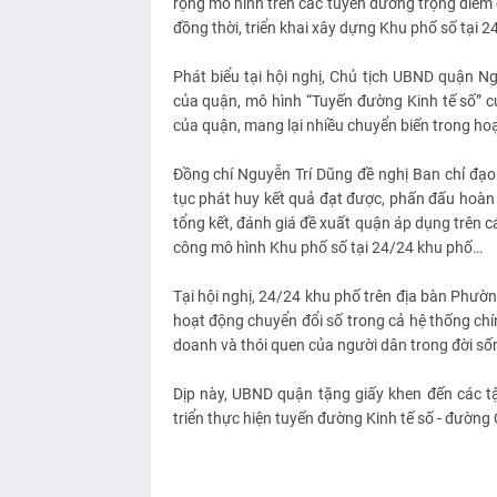
rộng mô hình trên các tuyến đường trọng điể
đồng thời, triển khai xây dựng Khu phố số tại 
Phát biểu tại hội nghị, Chủ tịch UBND quận N
của quận, mô hình “Tuyến đường Kinh tế số” c
của quận, mang lại nhiều chuyển biến trong hoạt
Đồng chí Nguyễn Trí Dũng đề nghị Ban chỉ đạo
tục phát huy kết quả đạt được, phấn đấu hoàn 
tổng kết, đánh giá đề xuất quận áp dụng trên 
công mô hình Khu phố số tại 24/24 khu phố…
Tại hội nghị, 24/24 khu phố trên địa bàn Phườ
hoạt động chuyển đổi số trong cả hệ thống chí
doanh và thói quen của người dân trong đời số
Dịp này, UBND quận tặng giấy khen đến các tậ
triển thực hiện tuyến đường Kinh tế số - đườn