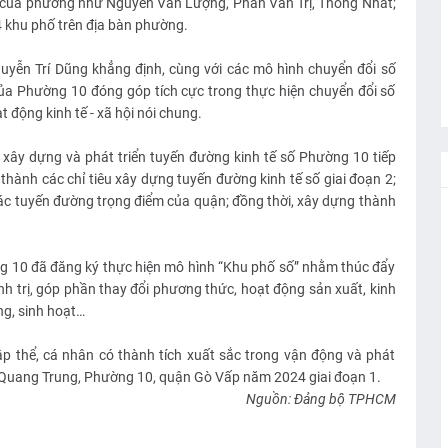
m của phường như Nguyễn Văn Lượng, Phan Văn Trị, Thống Nhất;
24 khu phố trên địa bàn phường.
guyễn Trí Dũng khẳng định, cùng với các mô hình chuyển đổi số
ủa Phường 10 đóng góp tích cực trong thực hiện chuyển đổi số
 động kinh tế - xã hội nói chung.
 xây dựng và phát triển tuyến đường kinh tế số Phường 10 tiếp
thành các chỉ tiêu xây dựng tuyến đường kinh tế số giai đoạn 2;
các tuyến đường trọng điểm của quận; đồng thời, xây dựng thành
ng 10 đã đăng ký thực hiện mô hình “Khu phố số” nhằm thúc đẩy
nh trị, góp phần thay đổi phương thức, hoạt động sản xuất, kinh
ng, sinh hoạt…
p thể, cá nhân có thành tích xuất sắc trong vận động và phát
g Quang Trung, Phường 10, quận Gò Vấp năm 2024 giai đoạn 1.
Nguồn: Đảng bộ TPHCM