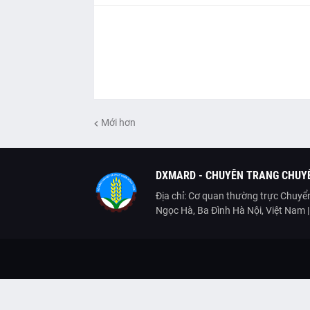
Mới hơn
DXMARD - CHUYÊN TRANG CHUYỂ
Địa chỉ: Cơ quan thường trực Chuyển
Ngọc Hà, Ba Đình Hà Nội, Việt Nam 