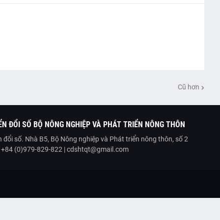
Cũ hơn
N ĐỔI SỐ BỘ NÔNG NGHIỆP VÀ PHÁT TRIỂN NÔNG THÔN
 đổi số. Nhà B5, Bộ Nông nghiệp và Phát triển nông thôn, số 2
| +84 (0)979-829-822 | cdshtqt@gmail.com