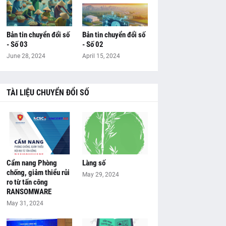
Bản tin chuyển đổi số
Bản tin chuyển đổi số
- Số 03
- Số 02
June 28, 2024
April 15, 2024
TÀI LIỆU CHUYỂN ĐỔI SỐ
Cẩm nang Phòng
Làng số
chống, giảm thiểu rủi
May 29, 2024
ro từ tấn công
RANSOMWARE
May 31, 2024