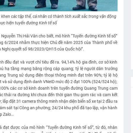
khen các tập thể, cá nhân có thành tích xuất sắc trong vận động
thực hiện tuyến đường Kinh tế số
 Nguyễn Thị Hải Vân cho biết, mô hình “Tuyến đường Kinh tế số”
áng 6/2024 nhằm thực hiện Chủ đề năm 2025 của Thành phố về
và Nghị quyết số 98/2023/QH15 của Quốc hội”.
nh đều đạt và vượt chỉ tiêu đề ra. 94,14% hộ gia đình, cơ sở kinh
ủ hạ tầng mạng băng rộng cáp quang; tỷ lệ người dân trưởng
ng Trung sử dụng điện thoại thông minh đạt trên 90%; tỷ lệ hộ
t và sử dụng định danh VNeID mức độ 2 đạt 100% (524/524 hộ);
 100% các cơ sở kinh doanh trên tuyến đường Quang Trung cam
ác thải ra đường khi chưa đến thời gian thu gom rác và cam kết
 lắp đặt 31 camera thông minh nhận diện biển số xe tại 2 đầu ra
iám sát tại Công an phường; 24/24 khu phố đã tạo lập, vận hành
up Zalo…
uả đạt được của mô hình “Tuyến đường Kinh tế số”, từ đó, nhân