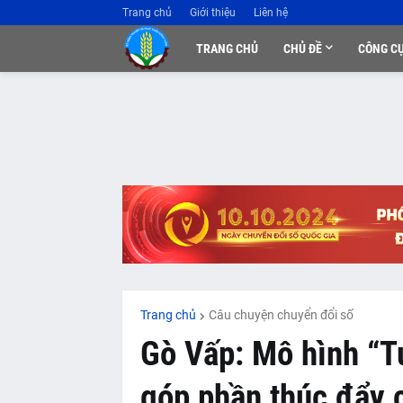
Trang chủ
Giới thiệu
Liên hệ
TRANG CHỦ
CHỦ ĐỀ
CÔNG C
Trang chủ
Câu chuyện chuyển đổi số
Gò Vấp: Mô hình “T
góp phần thúc đẩy c