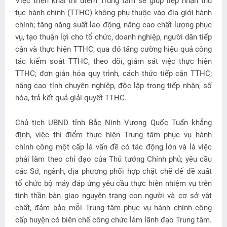
Việc triển khai thí điểm Trung tâm sẽ giúp tiếp nhận thủ
tục hành chính (TTHC) không phụ thuộc vào địa giới hành
chính; tăng năng suất lao động, nâng cao chất lượng phục
vụ, tạo thuận lợi cho tổ chức, doanh nghiệp, người dân tiếp
cận và thực hiện TTHC; qua đó tăng cường hiệu quả công
tác kiểm soát TTHC, theo dõi, giám sát việc thực hiện
TTHC; đơn giản hóa quy trình, cách thức tiếp cận TTHC;
nâng cao tính chuyên nghiệp, độc lập trong tiếp nhận, số
hóa, trả kết quả giải quyết TTHC.
Chủ tịch UBND tỉnh Bắc Ninh Vương Quốc Tuấn khẳng
định, việc thí điểm thực hiện Trung tâm phục vụ hành
chính công một cấp là vấn đề có tác động lớn và là việc
phải làm theo chỉ đạo của Thủ tướng Chính phủ; yêu cầu
các Sở, ngành, địa phương phối hợp chặt chẽ để đề xuất
tổ chức bộ máy đáp ứng yêu cầu thực hiện nhiệm vụ trên
tinh thần bàn giao nguyên trạng con người và cơ sở vật
chất, đảm bảo mỗi Trung tâm phục vụ hành chính công
cấp huyện có biên chế công chức làm lãnh đạo Trung tâm.