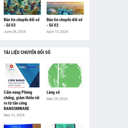
Bản tin chuyển đổi số
Bản tin chuyển đổi số
- Số 03
- Số 02
June 28, 2024
April 15, 2024
TÀI LIỆU CHUYỂN ĐỔI SỐ
Cẩm nang Phòng
Làng số
chống, giảm thiểu rủi
May 29, 2024
ro từ tấn công
RANSOMWARE
May 31, 2024