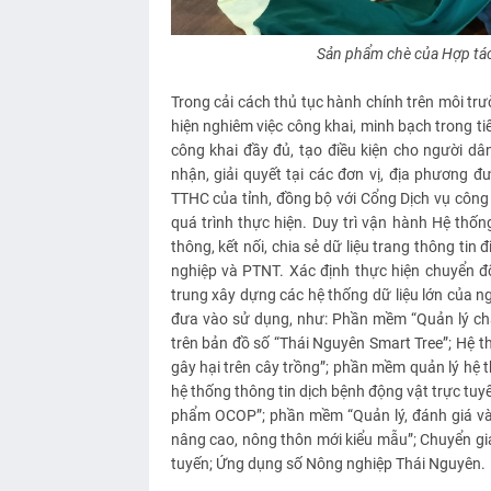
Sản phẩm chè của Hợp tá
Trong cải cách thủ tục hành chính trên môi tr
hiện nghiêm việc công khai, minh bạch trong 
công khai đầy đủ, tạo điều kiện cho người dâ
nhận, giải quyết tại các đơn vị, địa phương đư
TTHC của tỉnh, đồng bộ với Cổng Dịch vụ công 
quá trình thực hiện. Duy trì vận hành Hệ thốn
thông, kết nối, chia sẻ dữ liệu trang thông ti
nghiệp và PTNT. Xác định thực hiện chuyển đổ
trung xây dựng các hệ thống dữ liệu lớn của 
đưa vào sử dụng, như: Phần mềm “Quản lý ch
trên bản đồ số “Thái Nguyên Smart Tree”; Hệ t
gây hại trên cây trồng”; phần mềm quản lý hệ t
hệ thống thông tin dịch bệnh động vật trực tu
phẩm OCOP”; phần mềm “Quản lý, đánh giá và 
nâng cao, nông thôn mới kiểu mẫu”; Chuyển gia
tuyến; Ứng dụng số Nông nghiệp Thái Nguyên.