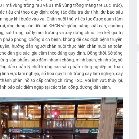
 01 mã vùng trồng rau và 01 mã vùng trồng măng tre Lục Trúc),
c tiêu chí theo quy định; công tác điều tra dự tính, dự báo sâu
iện ngay khi bước vào vụ. Chăn nuôi thú y tiếp tục được quan tâm
trại, ứng dụng các tiến bộ KHCN về giống năng suất cao, chuồng
 sát trùng, xử lý môi trường và xây dựng chuỗi liên kết giá trị
ện pháp phòng, chống dịch bệnh, không để các dịch bệnh truyền
truyền, hướng dẫn người chăn nuôi thực hiện chăn nuôi an toàn
 cho đàn gia súc, gia cầm theo đúng quy định. Đồng thời, Sở tăng
g ứng sản phẩm, bảo đảm nhanh chóng, minh bạch, chính xác, số
ớng dẫn quản lý chất lượng các sản phẩm nông nghiệp an toàn
 lĩnh vực lâm nghiệp, số hóa quy trình trồng cây lâm nghiệp, cây
 thành phần, hồ sơ cấp chứng chỉ rừng FSC. Với lĩnh vực thủy lợi,
cảnh báo các điểm ngập tại các tràn, cống, đường dân sinh.