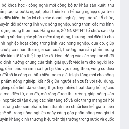
ến bộ khoa học - công nghệ mới đồng bộ từ khâu sản xuất, thu
ẩm, tạo ra bước ngoặt, phát triển kinh tế nông nghiệp dựa trên
o điều kiện thuận lợi cho các doanh nghiệp, hợp tác xã, tổ chức,
huyển đổi số trong lĩnh vực nông nghiệp, nông thôn; các mô hình
ây dựng nông thôn mới. Hằng năm, Sở NN&PTNT tổ chức các lớp
kỹ năng sử dụng các phần mềm ứng dụng, thương mại điện tử cho
anh nghiệp hoạt động trong lĩnh vực nông nghiệp, qua đó, giúp
ổ chức, cá nhân tham gia sản xuất, thương mại sản phẩm nông
iển kinh tế tập thể, hợp tác xã. Hoạt động của các hợp tác xã đã
eo định hướng chung của tỉnh, giải quyết việc làm cho người lao
, đảm bảo an sinh xã hội tại khu vực nông thôn, vùng có điều
 đổi số là công cụ hữu hiệu tạo ra giá trị gia tăng mới cho nông
 phẩm nông nghiệp, kết nối giữa người sản xuất với tiêu dùng,
hiệp của tỉnh đã và đang thực hiện nhiều hoạt động hỗ trợ các
 mại điện tử, qua đó, mở rộng được thị trường, giúp nông sản
p, hợp tác xã tận dụng các nền tảng số và các trang mạng xã hội
ị trường cho sản phẩm, hình thành nên chuỗi liên kết giá trị bền
ghệ số trong nông nghiệp ngày càng góp phần nâng cao giá trị
yên khẳng định thương hiệu trên thị trường trong nước và quốc