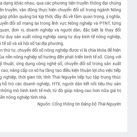
đa dạng khác nhau, qua các phương tiện truyền thông đại chúng
yên truyền, vận động thực hiện chuyển đổi số trong ngành Nông
 góp phần quảng bá kịp thời, đầy đủ về tầm quan trọng, ý nghĩa,
 chuyển đổi số mang lại trong lĩnh vực Nông nghiệp và PTNT, từng
uan, đơn vị, doanh nghiệp và người dân, đặc biệt là thay đổi
tư duy sản xuất nông nghiệp sang tư duy kinh tế nông nghiệp,
tế số và xã hội số tại địa phương.
 thứ tư, chuyển đổi số nông nghiệp được ví là chìa khóa để hiện
của nền nông nghiệp số hướng đến phát triển kinh tế số. Cùng với
ỹ thuật, ứng dụng công nghệ số, chuyển đổi số trong sản xuất
o; nâng cấp cơ sở hạ tầng tạo điều kiện thuận lợi cho việc tiếp
nghiệp, thời gian tới, tỉnh Thái Nguyên tiếp tục tập trung thúc
 hỗ trợ các doanh nghiệp, HTX, người dân kết nối tiêu thụ sản
những mô hình kinh tế mới, từ đó giúp nâng cao hơn nữa giá trị
nền nông nghiệp tỉnh nhà.
Nguồn: Cổng thông tin Đảng bộ Thái Nguyên