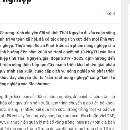
0
 Chương trình chuyển đổi số tỉnh Thái Nguyên đi vào cuộc sống
h trị và toàn xã hội, đã có tác động tích cực đến mọi lĩnh vực
g nghiệp. Thực hiện Đề án Phát triển sản phẩm nông nghiệp chủ
, định hướng đến năm 2030 và Nghị quyết số 10-NQ/TU của Ban
hiệp tỉnh Thái Nguyên, giai đoạn 2019 - 2025, định hướng đến
triển nông thôn tiếp tục đẩy mạnh triển khai nhiều giải pháp
 trình sản xuất, cung cấp dịch vụ nông nghiệp và phát triển
 thúc đẩy chuyển đổi từ “sản xuất nông nghiệp” sang “kinh tế
 nông nghiệp của địa phương.
g thực hiện chuyển đổi số nông nghiệp, đó chính là công tác số
hóa các quy trình sản xuất, quy trình chuyển giao tiến bộ khoa
hức, mang lại nhiều kết quả tích cực. Trong trồng trọt và bảo vệ
ọt đối với cây ăn quả, cây chè, lúa, rau theo tiêu chuẩn VietGAP,
COP; thực hiện quản lý mã số vùng trồng, hiện nay, trên địa bàn
sát 64 mã vùng trồng (trong đó có: 45 mã vùng trồng chè, 13 mã