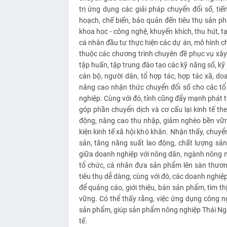
trị ứng dụng các giải pháp chuyển đổi số, ti
hoạch, chế biến, bảo quản đến tiêu thụ sản ph
khoa học - công nghệ, khuyến khích, thu hút, tạ
cá nhân đầu tư thực hiện các dự án, mô hình c
thuộc các chương trình chuyên đề phục vụ x
tập huấn, tập trung đào tạo các kỹ năng số, 
cán bộ, người dân, tổ hợp tác, hợp tác xã, do
nâng cao nhận thức chuyển đổi số cho các t
nghiệp. Cùng với đó, tỉnh cũng đẩy mạnh phát tr
góp phần chuyển dịch và cơ cấu lại kinh tế th
động, nâng cao thu nhập, giảm nghèo bền vững
kiện kinh tế xã hội khó khăn. Nhận thấy, chuyển
sản, tăng năng suất lao động, chất lượng sản
giữa doanh nghiệp với nông dân, ngành nông ng
tổ chức, cá nhân đưa sản phẩm lên sàn thương
tiêu thụ dễ dàng; cùng với đó, các doanh nghiệ
để quảng cáo, giới thiệu, bán sản phẩm, tìm th
vững. Có thể thấy rằng, việc ứng dụng công n
sản phẩm, giúp sản phẩm nông nghiệp Thái Ngu
tế.