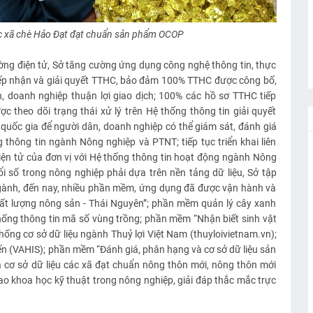
c xã chè Hảo Đạt đạt chuẩn sản phẩm OCOP
ường điện tử, Sở tăng cường ứng dụng công nghệ thông tin, thực
tiếp nhận và giải quyết TTHC, bảo đảm 100% TTHC được công bố,
n, doanh nghiệp thuận lợi giao dịch; 100% các hồ sơ TTHC tiếp
ợc theo dõi trạng thái xử lý trên Hệ thống thông tin giải quyết
quốc gia để người dân, doanh nghiệp có thể giám sát, đánh giá
g thông tin ngành Nông nghiệp và PTNT; tiếp tục triển khai liên
n điện tử của đơn vị với Hệ thống thông tin hoạt động ngành Nông
i số trong nông nghiệp phải dựa trên nền tảng dữ liệu, Sở tập
ngành, đến nay, nhiều phần mềm, ứng dụng đã được vận hành và
ất lượng nông sản - Thái Nguyên”; phần mềm quản lý cây xanh
hống thông tin mã số vùng trồng; phần mềm “Nhận biết sinh vật
hống cơ sở dữ liệu ngành Thuỷ lợi Việt Nam (thuyloivietnam.vn);
yến (VAHIS); phần mềm “Đánh giá, phân hạng và cơ sở dữ liệu sản
cơ sở dữ liệu các xã đạt chuẩn nông thôn mới, nông thôn mới
o khoa học kỹ thuật trong nông nghiệp, giải đáp thắc mắc trực