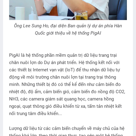
Ông Lee Sung Ho, đại diện Ban quản lý dự án phía Hàn
Quốc giới thiệu về hệ thống PigAI
PigAI là hệ thống phần mềm quản trị dữ liệu trang trại
chăn nuôi lợn do Dự án phát triển. Hệ thống kết nối với
các thiết bị Internet vạn vật (IoT) để thu nhận dữ liệu tự
động về môi trường chăn nuôi lợn tại trang trại thông
minh. Những thiết bị đó có thể kể đến như cảm biến đo
nhiệt độ, độ ẩm, cảm biến gió, cảm biến đo nồng độ CO2,
NH3, các camera giám sát quang học, camera hồng
ngoại, quạt thông gió điều khiển từ xa, tấm tản nhiệt kết
nối trung tâm điều khiển...
Lượng dữ liệu từ các cảm biến chuyển về máy chủ của hệ
thống khá lớn, theo thời gian thực, tạo nên một hệ thống