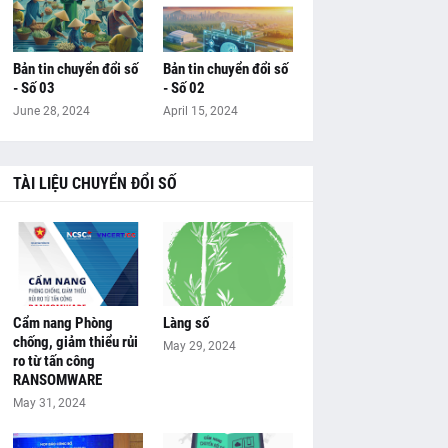
Bản tin chuyển đổi số
Bản tin chuyển đổi số
- Số 03
- Số 02
June 28, 2024
April 15, 2024
TÀI LIỆU CHUYỂN ĐỔI SỐ
Cẩm nang Phòng
Làng số
chống, giảm thiểu rủi
May 29, 2024
ro từ tấn công
RANSOMWARE
May 31, 2024