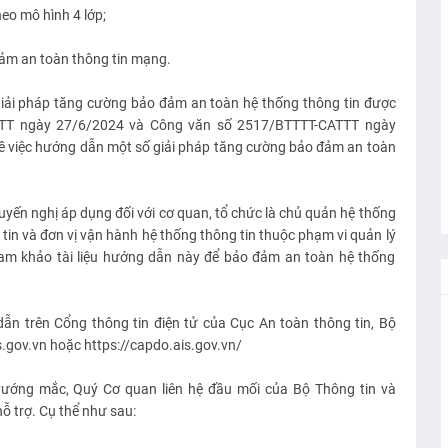
eo mô hình 4 lớp;
đảm an toàn thông tin mạng.
 giải pháp tăng cường bảo đảm an toàn hệ thống thông tin được
TTT ngày 27/6/2024 và Công văn số 2517/BTTTT-CATTT ngày
ề việc hướng dẫn một số giải pháp tăng cường bảo đảm an toàn
uyến nghị áp dụng đối với cơ quan, tổ chức là chủ quản hệ thống
 tin và đơn vị vận hành hệ thống thông tin thuộc phạm vi quản lý
tham khảo tài liệu hướng dẫn này để bảo đảm an toàn hệ thống
n trên Cổng thông tin điện tử của Cục An toàn thông tin, Bộ
is.gov.vn hoặc https://capdo.ais.gov.vn/
 vướng mắc, Quý Cơ quan liên hệ đầu mối của Bộ Thông tin và
ỗ trợ. Cụ thể như sau: