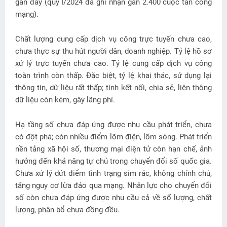
gần đây (quý I/2024 đã ghi nhận gần 2.400 cuộc tấn công
mạng).
Chất lượng cung cấp dịch vụ công trực tuyến chưa cao,
chưa thực sự thu hút người dân, doanh nghiệp. Tỷ lệ hồ sơ
xử lý trực tuyến chưa cao. Tỷ lệ cung cấp dịch vụ công
toàn trình còn thấp. Đặc biệt, tỷ lệ khai thác, sử dụng lại
thông tin, dữ liệu rất thấp; tính kết nối, chia sẻ, liên thông
dữ liệu còn kém, gây lãng phí.
Hạ tầng số chưa đáp ứng được nhu cầu phát triển, chưa
có đột phá; còn nhiều điểm lõm điện, lõm sóng. Phát triển
nền tảng xã hội số, thương mại điện tử còn hạn chế, ảnh
hưởng đến khả năng tự chủ trong chuyển đổi số quốc gia.
Chưa xử lý dứt điểm tình trạng sim rác, không chính chủ,
tăng nguy cơ lừa đảo qua mạng. Nhân lực cho chuyển đổi
số còn chưa đáp ứng được nhu cầu cả về số lượng, chất
lượng, phân bổ chưa đồng đều.