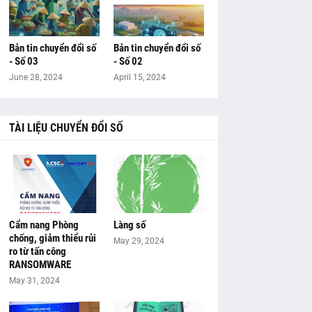
Bản tin chuyển đổi số
Bản tin chuyển đổi số
- Số 03
- Số 02
June 28, 2024
April 15, 2024
TÀI LIỆU CHUYỂN ĐỔI SỐ
Cẩm nang Phòng
Làng số
chống, giảm thiểu rủi
May 29, 2024
ro từ tấn công
RANSOMWARE
May 31, 2024