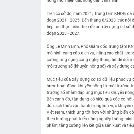
nông thôn hiện đại, nông dân văn minh.
Trên cơ sở đó, năm 2021, Trung tâm KNQG đã x
đoạn 2021 - 2025. Đến tháng 8/2023, các nội d
tiếp tục thực hiện theo đề án xây dựng cơ sở 
đoạn 2023 - 2027.
Ông Lê Minh Lịnh, Phó Giám đốc Trung tâm KNQ
mô hình cung cấp dịch vụ, nâng cao chất lượn
cường ứng dụng công nghệ thông tin để đổi mớ
môi trường số (khuyến nông số) và xây dựng cá
Mục tiêu của xây dựng cơ sở dữ liệu phục vụ 
bước hoạt động khuyến nông từ môi trường tr
trường số nhằm đáp ứng mục tiêu khuyến nông 
Bên cạnh đó, tận dụng có hiệu quả các cơ hội
đổi cách thức vận hành trong lĩnh vực khuyến 
Việt Nam, thích ứng tốt hơn với những biến độ
theo hướng phát triển nông nghiệp thông minh; 
phẩm; tăng cường liên kết giữa sản xuất và tiêu 