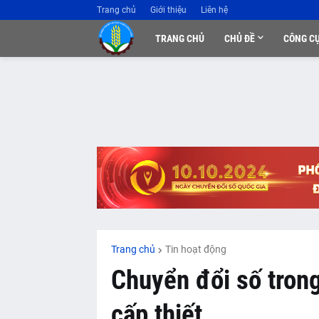
Trang chủ
Giới thiệu
Liên hệ
TRANG CHỦ
CHỦ ĐỀ
CÔNG C
Trang chủ
Tin hoạt động
Chuyển đổi số tron
cấp thiết