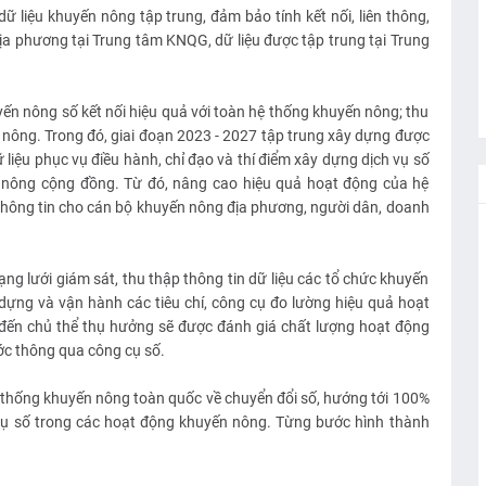
ữ liệu khuyến nông tập trung, đảm bảo tính kết nối, liên thông,
địa phương tại Trung tâm KNQG, dữ liệu được tập trung tại Trung
yến nông số kết nối hiệu quả với toàn hệ thống khuyến nông; thu
n nông. Trong đó, giai đoạn 2023 - 2027 tập trung xây dựng được
 liệu phục vụ điều hành, chỉ đạo và thí điểm xây dựng dịch vụ số
 nông cộng đồng. Từ đó, nâng cao hiệu quả hoạt động của hệ
thông tin cho cán bộ khuyến nông địa phương, người dân, doanh
ng lưới giám sát, thu thập thông tin dữ liệu các tổ chức khuyến
ựng và vận hành các tiêu chí, công cụ đo lường hiệu quả hoạt
đến chủ thể thụ hưởng sẽ được đánh giá chất lượng hoạt động
c thông qua công cụ số.
 thống khuyến nông toàn quốc về chuyển đổi số, hướng tới 100%
ụ số trong các hoạt động khuyến nông. Từng bước hình thành