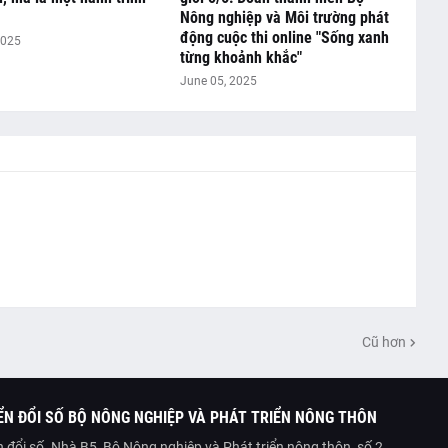
Nông nghiệp và Môi trường phát
động cuộc thi online "Sống xanh
2025
từng khoảnh khắc"
June 05, 2025
Cũ hơn
N ĐỔI SỐ BỘ NÔNG NGHIỆP VÀ PHÁT TRIỂN NÔNG THÔN
 đổi số. Nhà B5, Bộ Nông nghiệp và Phát triển nông thôn, số 2