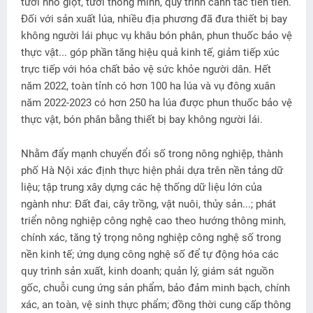
tưới nhỏ giọt, tưới thông minh, quy trình canh tác tiên tiến.
Ðối với sản xuất lúa, nhiều địa phương đã đưa thiết bị bay
không người lái phục vụ khâu bón phân, phun thuốc bảo vệ
thực vật... góp phần tăng hiệu quả kinh tế, giảm tiếp xúc
trực tiếp với hóa chất bảo vệ sức khỏe người dân. Hết
năm 2022, toàn tỉnh có hơn 100 ha lúa và vụ đông xuân
năm 2022-2023 có hơn 250 ha lúa được phun thuốc bảo vệ
thực vật, bón phân bằng thiết bị bay không người lái.
Nhằm đẩy mạnh chuyển đổi số trong nông nghiệp, thành
phố Hà Nội xác định thực hiện phải dựa trên nền tảng dữ
liệu; tập trung xây dựng các hệ thống dữ liệu lớn của
ngành như: Ðất đai, cây trồng, vật nuôi, thủy sản...; phát
triển nông nghiệp công nghệ cao theo hướng thông minh,
chính xác, tăng tỷ trọng nông nghiệp công nghệ số trong
nền kinh tế; ứng dụng công nghệ số để tự động hóa các
quy trình sản xuất, kinh doanh; quản lý, giám sát nguồn
gốc, chuỗi cung ứng sản phẩm, bảo đảm minh bạch, chính
xác, an toàn, vệ sinh thực phẩm; đồng thời cung cấp thông