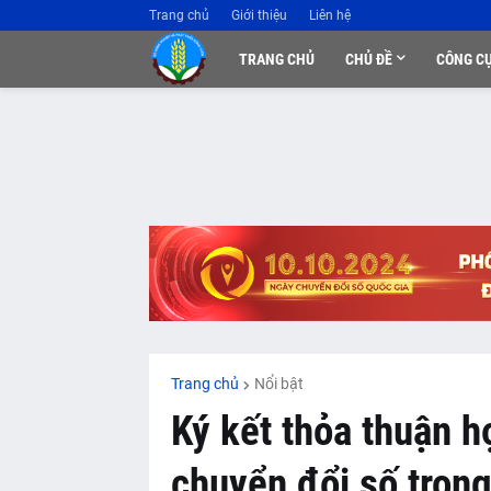
Trang chủ
Giới thiệu
Liên hệ
TRANG CHỦ
CHỦ ĐỀ
CÔNG C
Trang chủ
Nổi bật
Ký kết thỏa thuận h
chuyển đổi số tro