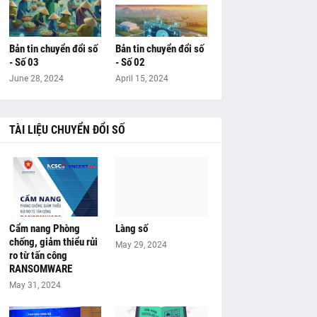
Bản tin chuyển đổi số
Bản tin chuyển đổi số
- Số 03
- Số 02
June 28, 2024
April 15, 2024
TÀI LIỆU CHUYỂN ĐỔI SỐ
Cẩm nang Phòng
Làng số
chống, giảm thiểu rủi
May 29, 2024
ro từ tấn công
RANSOMWARE
May 31, 2024