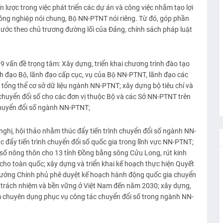
 lược trong việc phát triển các dự án và công việc nhằm tạo lợi
ông nghiệp nói chung, Bộ NN-PTNT nói riêng. Từ đó, góp phần
 nước theo chủ trương đường lối của Đảng, chính sách pháp luật
 vấn đề trọng tâm: Xây dựng, triển khai chương trình đào tạo
 đạo Bộ, lãnh đạo cấp cục, vụ của Bộ NN-PTNT, lãnh đạo các
c tổng thể cơ sở dữ liệu ngành NN-PTNT; xây dựng bộ tiêu chí và
c chuyển đổi số cho các đơn vị thuộc Bộ và các Sở NN-PTNT trên
ề chuyển đổi số ngành NN-PTNT;
nghị, hội thảo nhằm thúc đẩy tiến trình chuyển đổi số ngành NN-
 đẩy tiến trình chuyển đổi số quốc gia trong lĩnh vực NN-PTNT;
tế số nông thôn cho 13 tỉnh Đồng bằng sông Cửu Long, rút kinh
n cho toàn quốc; xây dựng và triển khai kế hoạch thực hiện Quyết
ướng Chính phủ phê duyệt kế hoạch hành động quốc gia chuyển
 trách nhiệm và bền vững ở Việt Nam đến năm 2030; xây dựng,
m chuyên dụng phục vụ công tác chuyển đổi số trong ngành NN-