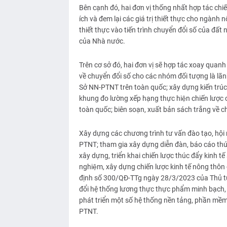
Bên cạnh đó, hai đơn vị thống nhất hợp tác chiến
ích và đem lại các giá trị thiết thực cho ngành n
thiết thực vào tiến trình chuyển đổi số của đất
của Nhà nước.
Trên cơ sở đó, hai đơn vị sẽ hợp tác xoay quanh 9
về chuyển đổi số cho các nhóm đối tượng là lãnh
Sở NN-PTNT trên toàn quốc; xây dựng kiến trú
khung đo lường xếp hạng thực hiện chiến lượ
toàn quốc; biên soạn, xuất bản sách trắng v
Xây dựng các chương trình tư vấn đào tạo, hội 
PTNT; tham gia xây dựng diễn đàn, báo cáo thúc
xây dựng, triển khai chiến lược thúc đẩy kinh 
nghiệm, xây dựng chiến lược kinh tế nông thô
định số 300/QĐ-TTg ngày 28/3/2023 của Thủ t
đổi hệ thống lương thực thực phẩm minh bạch,
phát triển một số hệ thống nền tảng, phần mề
PTNT.