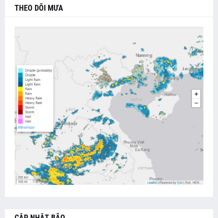
THEO DÕI MƯA
CẬP NHẬT BÃO