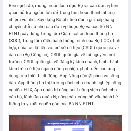
Bên cạnh đó, mong muốn lãnh đạo Bộ và các đơn vị liên
quan hỗ trợ nguồn lực để Trung tâm hoàn thành những
nhiệm vụ như: Xây dựng Bộ chỉ tiêu đánh giá, xếp hạng
chuyển đổi số cho các đơn vị thuộc Bộ và các Sở NN-
PTNT; xây dựng Trung tâm Giám sát an toàn thông tin
(SOC), Trung tâm điều hành thông minh của Bộ (IOC); tích
hợp, chia sẻ dữ liệu với cơ sở dữ liệu (CSDL) quốc gia về
dân cư (Bộ Công an), CSDL quốc gia về tài nguyên môi
trường, CSDL quốc gia về đăng ký kinh doanh, hình thành
kiến trúc dữ liệu ngành nông nghiệp; phát triển các ứng
dụng trên thiết bị di động: App Nông dân @ phục vụ nông
dân, App thông tin thị trường dành cho doanh nghiệp nông
nghiệp, HTX, App quản trị năng suất công việc dành cho
cán bộ, lãnh đạo quản lý; nâng cấp, công bố vận hành hệ
thống truy xuất nguồn gốc của Bộ NN-PTNT...